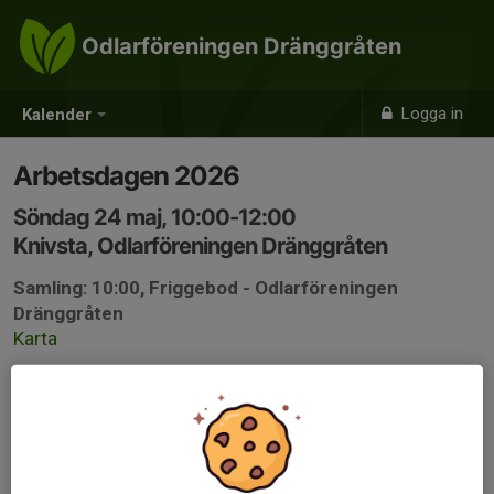
Odlarföreningen Dränggråten
Logga in
Kalender
Arbetsdagen 2026
Söndag 24 maj, 10:00-12:00
Knivsta, Odlarföreningen Dränggråten
Samling: 10:00, Friggebod - Odlarföreningen
Dränggråten
Karta
Hej alla!
För er som inte var med på årsmötet vill vi bara påminna
om årets arbetsdag.