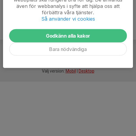
även för webbanalys i syfte att hjälpa oss att
förbättra våra tjänster.
Så använder vi cookies
Godkänn alla kakor
Bara nödvändiga
För
smarta
idrottsföreningar
Välj version:
Mobil
|
Desktop