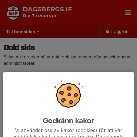
DAGSBERGS IF
Div 7 reserver
Logga in
Till hemsidan
Dold sida
Sidan du försöker nå är dold och kan endast nås av sektionens
administratörer.
Godkänn kakor
Vi använder oss av kakor (cookies) för att vår
webbplats ska fungera bra för dig. De används