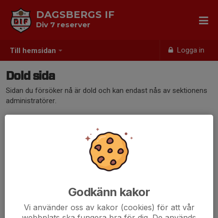
DAGSBERGS IF
Div 7 reserver
Logga in
Till hemsidan
Dold sida
Sidan du försöker nå är dold och kan endast nås av sektionens
administratörer.
Godkänn kakor
Vi använder oss av kakor (cookies) för att vår
webbplats ska fungera bra för dig. De används