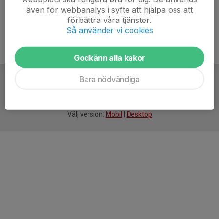
även för webbanalys i syfte att hjälpa oss att
förbättra våra tjänster.
Så använder vi cookies
Godkänn alla kakor
Bara nödvändiga
För
smarta
idrottsföreningar
Välj version:
Mobil
|
Desktop