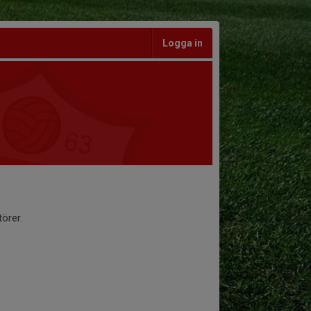
Logga in
örer.