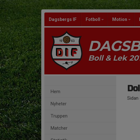
Dagsbergs IF
Fotboll
Motion
DAGSB
Boll & Lek 20
Dol
Hem
Sidan 
Nyheter
Truppen
Matcher