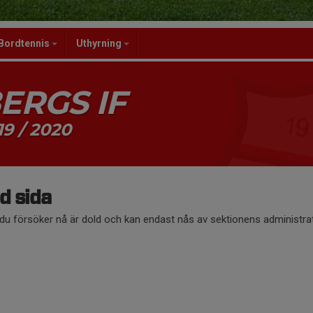
Bordtennis
Uthyrning
ERGS IF
19 / 2020
d sida
du försöker nå är dold och kan endast nås av sektionens administrat