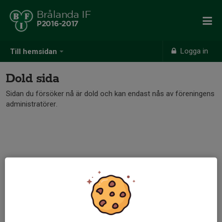
Brålanda IF
P2016-2017
Logga in
Till hemsidan
Dold sida
Sidan du försöker nå är dold och kan endast nås av föreningens
administratörer.