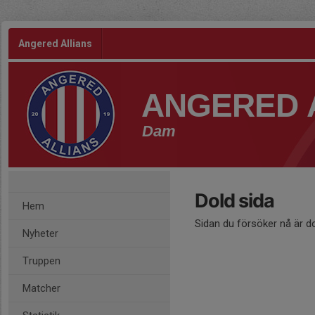
Angered Allians
ANGERED 
Dam
Dold sida
Hem
Sidan du försöker nå är d
Nyheter
Truppen
Matcher