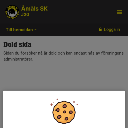
Åmåls SK
J20
Logga in
Till hemsidan
Dold sida
Sidan du försöker nå är dold och kan endast nås av föreningens
administratörer.