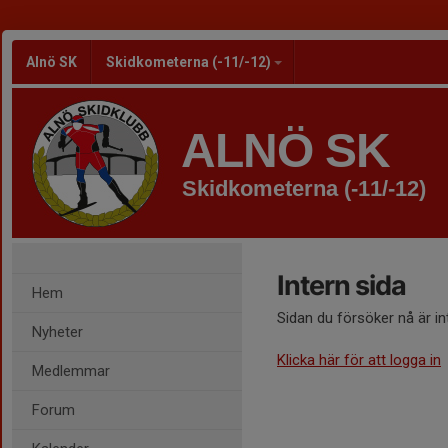
Alnö SK
Skidkometerna (-11/-12)
ALNÖ SK
Skidkometerna (-11/-12)
Intern sida
Hem
Sidan du försöker nå är i
Nyheter
Klicka här för att logga in
Medlemmar
Forum