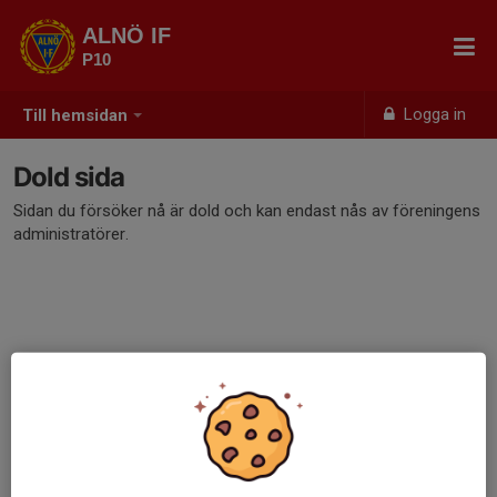
ALNÖ IF
P10
Logga in
Till hemsidan
Dold sida
Sidan du försöker nå är dold och kan endast nås av föreningens
administratörer.