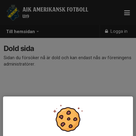
AIK AMERIKANSK FOTBOLL
U19
Logga in
Till hemsidan
Dold sida
Sidan du försöker nå är dold och kan endast nås av föreningens
administratörer.