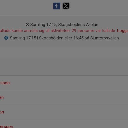
Samling 17:15, Skogshöjdens A-plan
llade kunde anmäla sig till aktiviteten. 29 personer var kallade.
Logga
Samling 17:15 i Skogshöjden eller 16:45 på Sjuntorpsvallen.
dsson
én
son
dersson