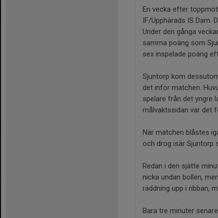
En vecka efter toppmöt
IF/Upphärads IS Dam. D
Under den gånga veckan
samma poäng som Sjunto
sex inspelade poäng efte
Sjuntorp kom dessutom ti
det inför matchen. Huvu
spelare från det yngre l
målvaktssidan var det f
När matchen blåstes ig
och drog isär Sjuntorp s
Redan i den sjätte minu
nicka undan bollen, men
räddning upp i ribban, m
Bara tre minuter senare