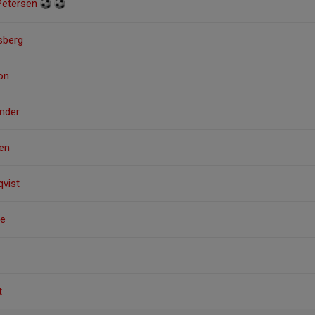
 Petersen
nsberg
on
ander
sen
qvist
ge
t