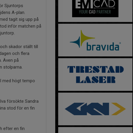
ör Sjuntorps
jdens A-plan.
ed tagit sig upp på
stod inför matchen på
juntorp.
h skador ställt till
dagen och flera
n. Även på
n stolparna.
oll med högt tempo
alva försökte Sandra
na stod för en fin
 efter en fin