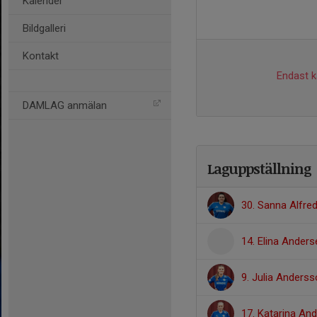
Kalender
Bildgalleri
Kontakt
Endast ka
DAMLAG anmälan
Laguppställning
30. Sanna Alfre
14. Elina Anders
9. Julia Anders
17. Katarina An