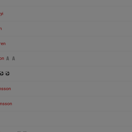
yi
n
ren
son
ansson
hansson