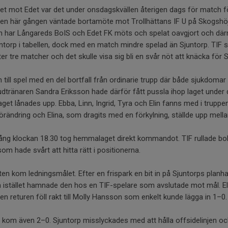
et mot Edet var det under onsdagskvällen återigen dags för match f
en här gången väntade bortamöte mot Trollhättans IF U på Skogshö
 har Långareds BoIS och Edet FK möts och spelat oavgjort och därm
rp i tabellen, dock med en match mindre spelad än Sjuntorp. TIF 
r tre matcher och det skulle visa sig bli en svår nöt att knäcka för S
ll spel med en del bortfall från ordinarie trupp där både sjukdomar oc
dtränaren Sandra Eriksson hade därför fått pussla ihop laget under 
aget lånades upp. Ebba, Linn, Ingrid, Tyra och Elin fanns med i truppe
örändring och Elina, som dragits med en förkylning, ställde upp mella
ång klockan 18.30 tog hemmalaget direkt kommandot. TIF rullade b
om hade svårt att hitta rätt i positionerna.
ten kom ledningsmålet. Efter en frispark en bit in på Sjuntorps planh
 istället hamnade den hos en TIF-spelare som avslutade mot mål. Eli
en returen föll rakt till Molly Hansson som enkelt kunde lägga in 1–0.
 kom även 2–0. Sjuntorp misslyckades med att hålla offsidelinjen och