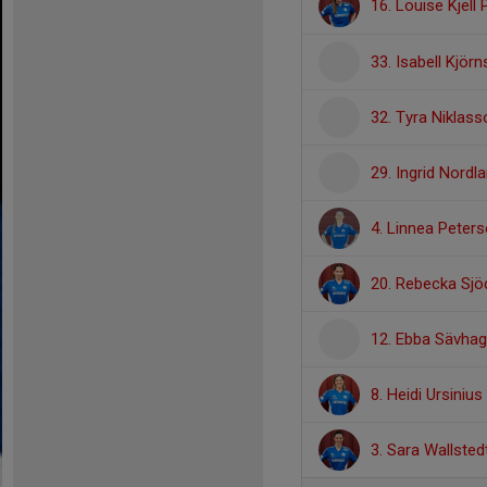
16. Louise Kjell
33. Isabell Kjör
32. Tyra Niklass
29. Ingrid Nordl
4. Linnea Peter
20. Rebecka Sjö
12. Ebba Sävha
8. Heidi Ursinius
3. Sara Wallsted