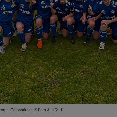
untorps IF/Upphärads IS Dam 3–4 (2–1)