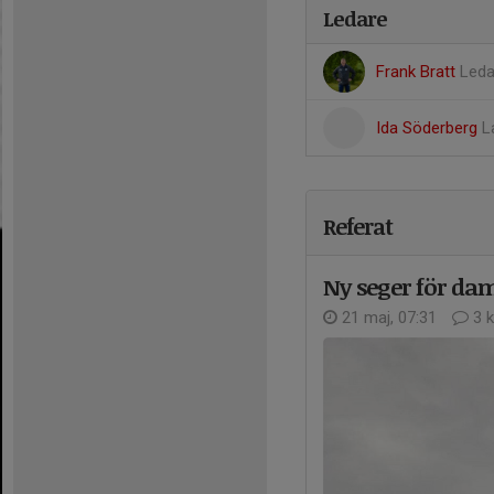
Ledare
Frank Bratt
Leda
Ida Söderberg
L
Referat
Ny seger för da
21 maj, 07:31
3 