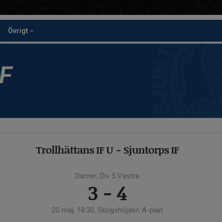
Övrigt
F
Trollhättans IF U - Sjuntorps IF
Damer, Div 5 Västra
3 - 4
20 maj, 18:30, Skogshöjden A-plan