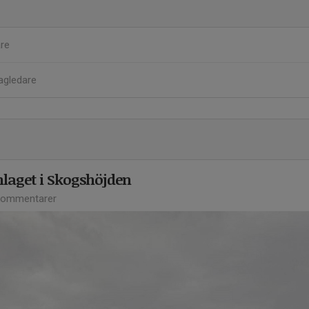
re
agledare
mlaget i Skogshöjden
kommentarer